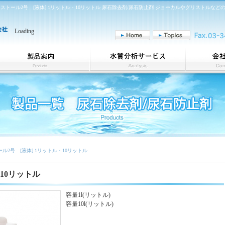
ストール2号 [液体] 1リットル・10リットル 尿石除去剤/尿石防止剤 ジョーカルやグリストル
Loading
法人向け製品製造・販売
水質分析サービス
ホテル、飲食店、店舗の皆様
サービス詳細
商品一覧
ール2号 [液体] 1リットル・10リットル
・10リットル
容量1l(リットル)
容量10l(リットル)