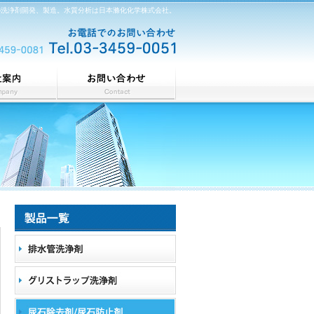
などの洗浄剤開発、製造。水質分析は日本滌化化学株式会社。