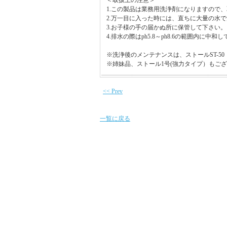
＜取扱上の注意＞
1.この製品は業務用洗浄剤になりますので
2.万一目に入った時には、直ちに大量の水
3.お子様の手の届かぬ所に保管して下さい。
4.排水の際はph5.8～ph8.6の範囲内に中和
※洗浄後のメンテナンスは、ストールST-50
※姉妹品、ストール1号(強力タイプ）もご
<< Prev
一覧に戻る