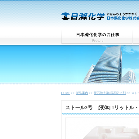
HOME
>>
製品案内
>>
尿石除去剤/尿石防止剤
>> スト
ストール2号 [液体] 1リットル