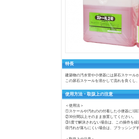
特長
建築物の汚水管や小便器には尿石スケール
この尿石スケールを溶かして流れを良くし
使用方法・取扱上の注意
＜使用法＞
①スケールや汚れのの付着した小便器に1回3
②30分間以上そのまま放置してください。
③1度で解決されない場合は、この操作を繰
④汚れが落ちにくい場合は、ブラッシング