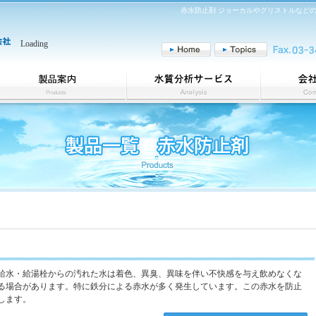
赤水防止剤 ジョーカルやグリストルなど
Loading
法人向け製品製造・販売
水質分析サービス
ホテル、飲食店、店舗の皆様
サービス詳細
商品一覧
給水・給湯栓からの汚れた水は着色、異臭、異味を伴い不快感を与え飲めなくな
る場合があります。特に鉄分による赤水が多く発生しています。この赤水を防止
します。