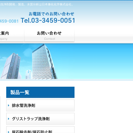
の洗浄剤開発、製造。水質分析は日本滌化化学株式会社。