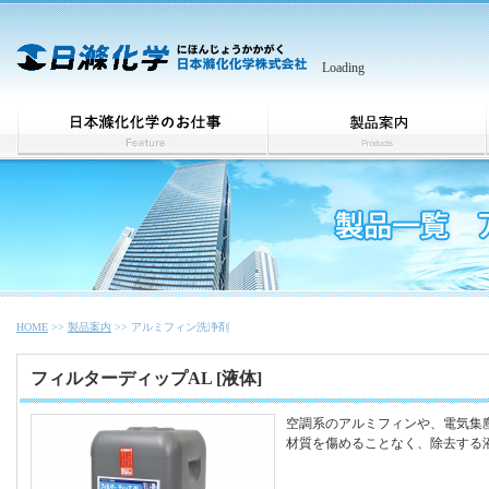
Loading
法人向け製品製造・販売
ホテル、飲食店、店舗の皆様
商品一覧
HOME
>>
製品案内
>> アルミフィン洗浄剤
フィルターディップAL [液体]
空調系のアルミフィンや、電気集
材質を傷めることなく、除去する