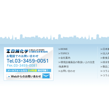
≫
HOME
≫
日本
≫
TOPICS
≫
法人
≫
会社案内
≫
飲食
≫
環境設備薬品の取扱い上の注意
≫
排水管
/免責事項
≫
製品
≫
お問い合わせ
≫
コラ
≫
コラ