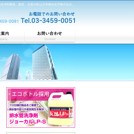
の洗浄剤開発、製造。水質分析は日本滌化化学株式会社。