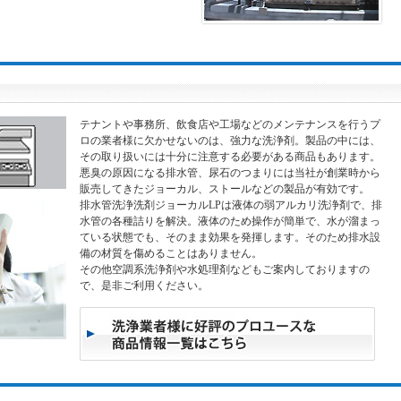
テナントや事務所、飲食店や工場などのメンテナンスを行うプ
ロの業者様に欠かせないのは、強力な洗浄剤。製品の中には、
その取り扱いには十分に注意する必要がある商品もあります。
悪臭の原因になる排水管、尿石のつまりには当社が創業時から
販売してきたジョーカル、ストールなどの製品が有効です。
排水管洗浄洗剤ジョーカルLPは液体の弱アルカリ洗浄剤で、排
水管の各種詰りを解決。液体のため操作が簡単で、水が溜まっ
ている状態でも、そのまま効果を発揮します。そのため排水設
備の材質を傷めることはありません。
その他空調系洗浄剤や水処理剤などもご案内しておりますの
で、是非ご利用ください。