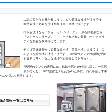
上記の図からも分かるように、ビル管理会社様が行う清掃、
維持管理に必要な洗浄剤類は全て当社で揃います。
排水管洗浄なら「ジョーカル シリーズ」、尿石除去剤なら
「ストールシリーズ」・・・とそれぞれの分野でハイクオリ
ティな製品を取り揃えています。
例えば高層建築物に必要な受水槽・高架水槽。当社では、こ
のような貯水槽の清掃に使用するFRP製のタンクの頑固な汚れ
を容易に落す、強力な洗浄剤も販売しております。
FRP製のタンクの表面には、鉄錆や汚れが付着し易く、一旦汚
れが付くと、FRP表面には凹凸が多いために、汚れを落とす手
はそんな悩みを解決します。